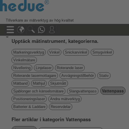
Tillverkare av mätverktyg av hög kvalitet
Upptäck mätinstrument, kategorierna.
Markeringsverktyg
Vinkel
Snickarvinkel
Smygvinkel
Vinkelmätare
Nivellering
Linjelaser
Roterande laser
Roterande lasermottagare
Avvägningstillbehör
Stativ
Mätband
Mäthjul
Skjutmått
Vattenpass
Sjablonger och känselsmätare
Slangvattenpass
Positioneringslaser
Andra mätverktyg
Batterier & Laddare
Reservdelar
Fler artiklar i kategorin Vattenpass