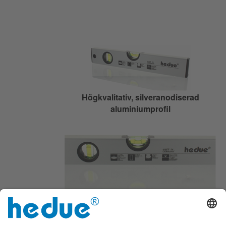
Högkvalitativ, silveranodiserad
aluminiumprofil
Med horisontellt och vertikalt
vattenpass