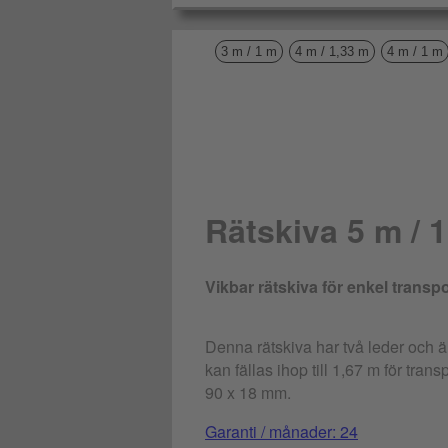
3 m / 1 m
4 m / 1,33 m
4 m / 1 m
Rätskiva 5 m / 
Vikbar rätskiva för enkel transpo
Denna rätskiva har två leder och ä
kan fällas ihop till 1,67 m för trans
90 x 18 mm.
Garanti / månader: 24