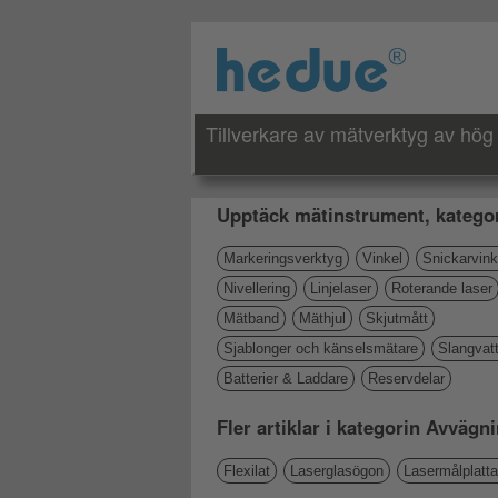
Tillverkare av mätverktyg av hög 
Upptäck mätinstrument, kategor
Markeringsverktyg
Vinkel
Snickarvink
Nivellering
Linjelaser
Roterande laser
Mätband
Mäthjul
Skjutmått
Sjablonger och känselsmätare
Slangvat
Batterier & Laddare
Reservdelar
Fler artiklar i kategorin Avvägn
Flexilat
Laserglasögon
Lasermålplatta