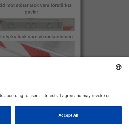
d mot stötar tack vare förstärkta
gavlar
 styrka tack vare vikmekanismen
Varpfri och nötningsbeständig