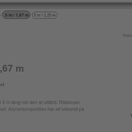
5 m / 1,67 m
5 m / 1,25 m
Reko
1,67 m
rt
r 5 m lång när den är utfälld. Rätskivan
port. Aluminiumprofilen har ett tvärsnitt på