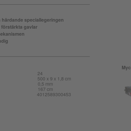
n härdande speciallegeringen
 förstärkta gavlar
kmekanismen
ndig
Myck
24
500 x 9 x 1,8 cm
0,5 mm
167 cm
4012589300453