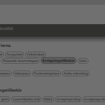
kvalitet
ierna.
el
Smygvinkel
Vinkelmätare
Avvägningstillbehör
Roterande lasermottagare
Stativ
tenpass
Vattenpass
Positioneringslaser
Andra mätverktyg
ingstillbehör
 (grön)
Lasermålplatta (röd)
Mätkil
Avvägningsstång
Avvägningsstå