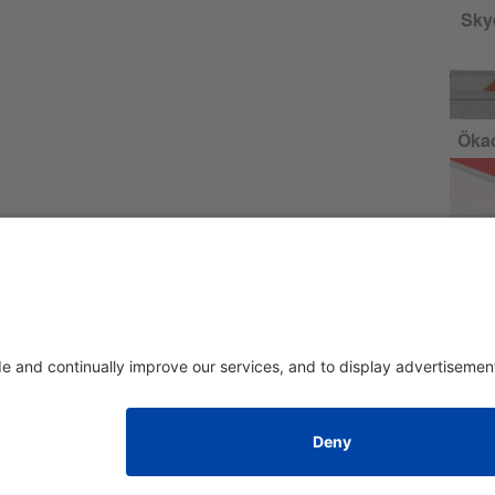
Skyd
Ökad
Avtryck
|
om oss
|
Integritetspolicy