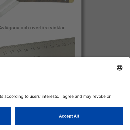
Avlägsna och överföra vinklar
Etsad, nötningsbeständig
illimeterskala på båda sidor av
ståltungan