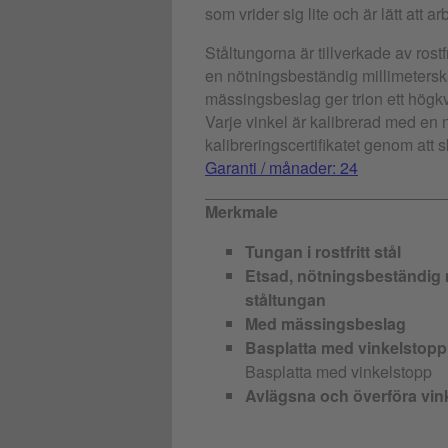
som vrider sig lite och är lätt att a
Ståltungorna är tillverkade av rostf
en nötningsbeständig millimetersk
mässingsbeslag ger trion ett högkv
Varje vinkel är kalibrerad med en
kalibreringscertifikatet genom att
Garanti / månader: 24
Merkmale
Tungan i rostfritt stål
Etsad, nötningsbeständig m
ståltungan
Med mässingsbeslag
Basplatta med vinkelstopp
Basplatta med vinkelstopp
Avlägsna och överföra vin