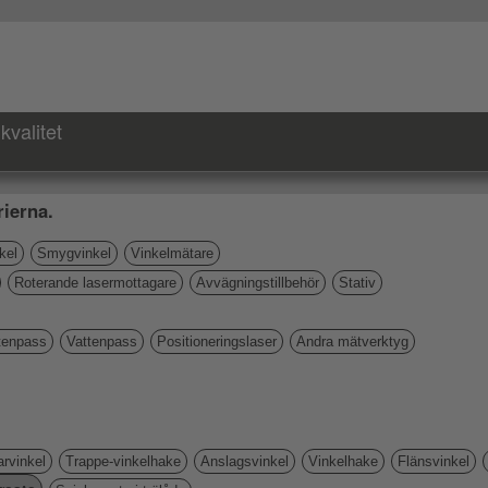
kvalitet
ierna.
kel
Smygvinkel
Vinkelmätare
Roterande lasermottagare
Avvägningstillbehör
Stativ
tenpass
Vattenpass
Positioneringslaser
Andra mätverktyg
rvinkel
Trappe-vinkelhake
Anslagsvinkel
Vinkelhake
Flänsvinkel