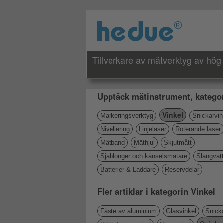
Tillverkare av mätverktyg av hög 
Upptäck mätinstrument, kategor
Vinkel
Markeringsverktyg
Snickarvin
Nivellering
Linjelaser
Roterande laser
Mätband
Mäthjul
Skjutmått
Sjablonger och känselsmätare
Slangvat
Batterier & Laddare
Reservdelar
Fler artiklar i kategorin Vinkel
Fäste av aluminium
Glasvinkel
Snicka