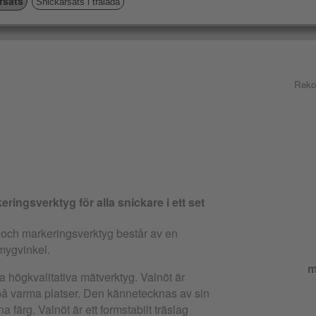
rsats
Snickarsats i trälåda
Reko
ringsverktyg för alla snickare i ett set
 och markeringsverktyg består av en
mygvinkel.
m
sa högkvalitativa mätverktyg. Valnöt är
på varma platser. Den kännetecknas av sin
na färg. Valnöt är ett formstabilt träslag