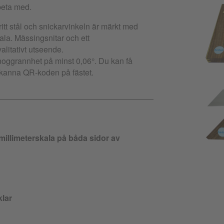
rbeta med.
ritt stål och snickarvinkeln är märkt med
ala. Mässingsnitar och ett
alitativt utseende.
 noggrannhet på minst 0,06°. Du kan få
 skanna QR-koden på fästet.
illimeterskala på båda sidor av
klar