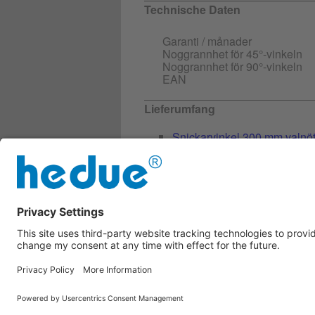
Technische Daten
Garanti / månader
Noggrannhet för 45°-vinkeln
Noggrannhet för 90°-vinkeln
EAN
Lieferumfang
Snickarvinkel 300 mm valnöt 
Smygvinkel 30 cm valnöt
Geringsvinkel 300 mm valnö