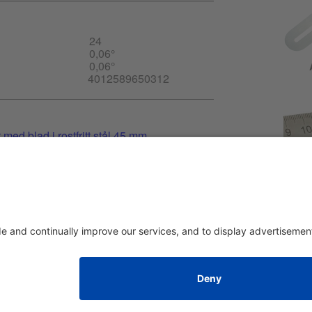
24
0,06°
0,06°
4012589650312
med blad i rostfritt stål 45 mm
t
m
Avtryck
|
om oss
|
Integritetspolicy