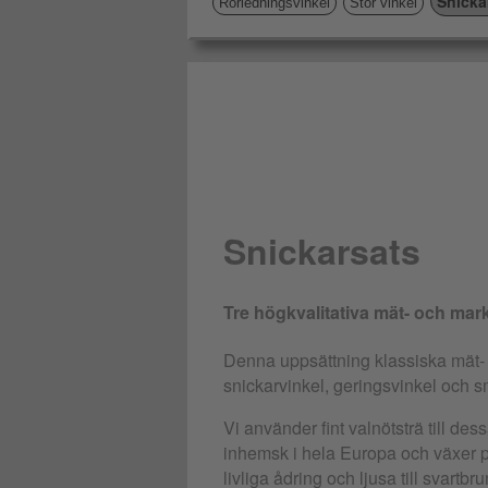
Snicka
Rörledningsvinkel
Stor vinkel
Snickarsats
Tre högkvalitativa mät- och marke
Denna uppsättning klassiska mät-
snickarvinkel, geringsvinkel och s
Vi använder fint valnötsträ till des
inhemsk i hela Europa och växer 
livliga ådring och ljusa till svartbru