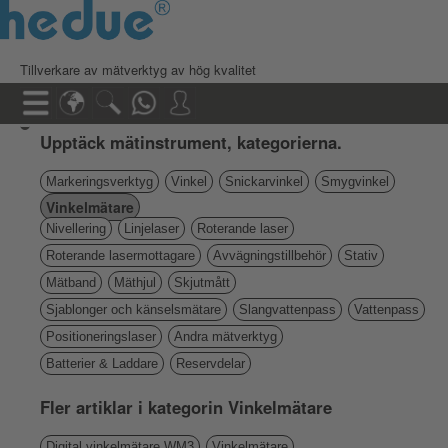
Tillverkare av mätverktyg av hög kvalitet
Upptäck mätinstrument, kategorierna.
Markeringsverktyg
Vinkel
Snickarvinkel
Smygvinkel
Vinkelmätare
Nivellering
Linjelaser
Roterande laser
Roterande lasermottagare
Avvägningstillbehör
Stativ
Mätband
Mäthjul
Skjutmått
Sjablonger och känselsmätare
Slangvattenpass
Vattenpass
Positioneringslaser
Andra mätverktyg
Batterier & Laddare
Reservdelar
Fler artiklar i kategorin Vinkelmätare
Digital vinkelmätare WM3
Vinkelmätare