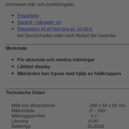
minimerar mät- och överföringsfel.
Ersatzteile
Garanti / månader: 24
Reparation till ett fast pris av: 20,00 €
bei Sturzschaden oder nach Ablauf der Garantie.
Merkmale
För absoluta och relativa mätningar
Lättläst display
Mätvärden kan frysas med hjälp av hållknappen
Technische Daten
Mått och dimensioner
250 x 50 x 25 mm
Mätområde
0° - 360°
Mätnoggrannhet
0,1°
Läsning
0,05°
Batterityp
DL2032