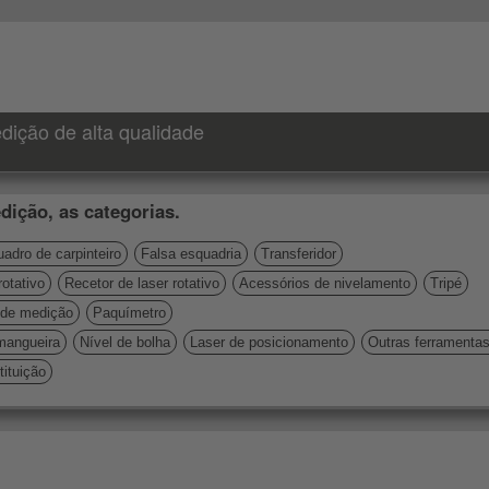
dição de alta qualidade
dição, as categorias.
adro de carpinteiro
Falsa esquadria
Transferidor
rotativo
Recetor de laser rotativo
Acessórios de nivelamento
Tripé
de medição
Paquímetro
mangueira
Nível de bolha
Laser de posicionamento
Outras ferramenta
ituição