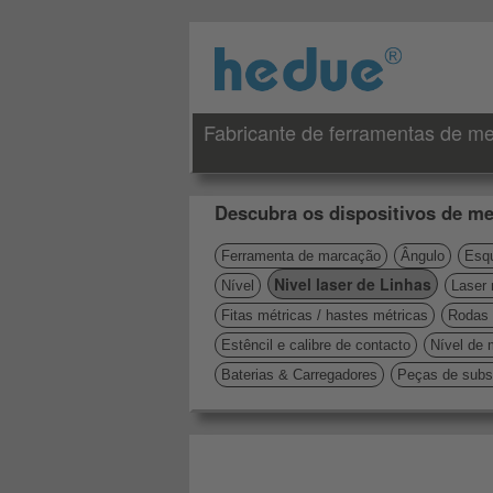
Fabricante de ferramentas de me
Descubra os dispositivos de me
Ferramenta de marcação
Ângulo
Esqu
Nivel laser de Linhas
Nível
Laser 
Fitas métricas / hastes métricas
Rodas 
Estêncil e calibre de contacto
Nível de 
Baterias & Carregadores
Peças de subst