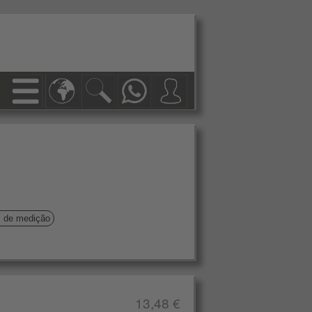
s de medição
13,48 €