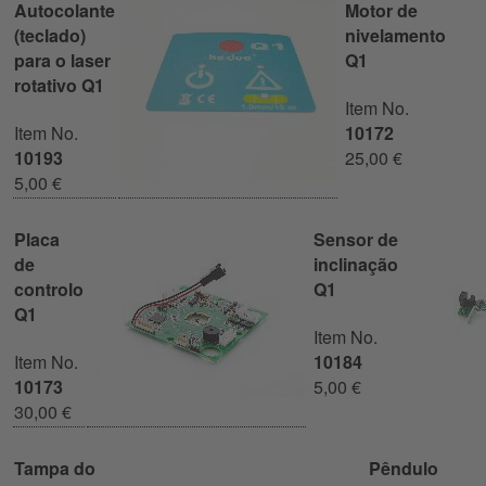
Autocolante
Motor de
(teclado)
nivelamento
para o laser
Q1
rotativo Q1
Item No.
Item No.
10172
10193
25,00 €
5,00 €
Placa
Sensor de
de
inclinação
controlo
Q1
Q1
Item No.
Item No.
10184
10173
5,00 €
30,00 €
Tampa do
Pêndulo