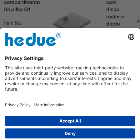
compartimento
com
da pilha Q1
disco
raster e
Item No.
díodo
10183
laser Q1
5,00 €
Item No.
10174
80,00 €
Concha superior com
teclado Q1
Item No.
10168
30,00 €
Impresso
|
sobre nós
|
Política de privacidade