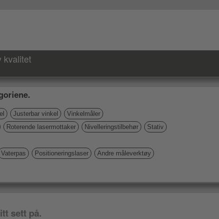
kvalitet
goriene.
el
Justerbar vinkel
Vinkelmåler
Roterende lasermottaker
Nivelleringstilbehør
Stativ
Vaterpas
Positioneringslaser
Andre måleverktøy
tt sett på.