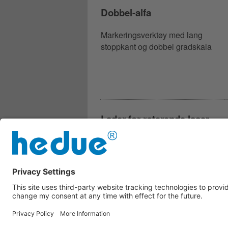
Dobbel-alfa
Markeringsverktøy med lang
stoppkant og dobbel gradskala
Lader for roterende laser
Lader for rotasjonslasere hedue
R1, R2, R3, Q3 og Q3G