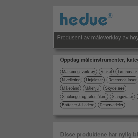
Produsent av måleverktøy av høy 
Oppdag måleinstrumenter, kate
Markeringsverktøy
Vinkel
Tømrervink
Nivellering
Linjelaser
Roterende laser
Målebånd
Målehjul
Skydelære
Sjablonger og følemålere
Slangevater
Batterier & Ladere
Reservedeler
Disse produktene har nylig bli