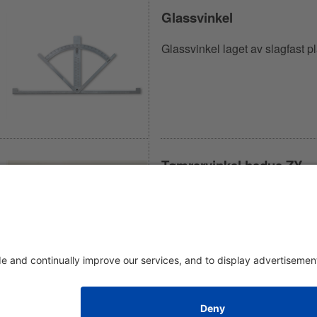
Glassvinkel
Glassvinkel laget av slagfast pl
Tømrervinkel hedue ZY
Sømløs tømrervinkel av herdet
stål med knallgult pulverlakk
Avtrykk
|
om oss
|
Retningslinjer for personvern