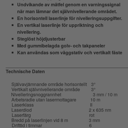
Undvikande av mätfel genom en varningssignal
när man lämnar det självnivellerande området.
En horisontell laserlinje för nivelleringsuppgifter.
En vertikal laserlinje för uppriktning och
nivellering.
Steglöst höjdjusterbar
Med gummibelagda golv- och takpaneler
Kan användas som väggstativ och vertikalt fäste
Technische Daten
Självavjämnande område horisontellt
3°
Vertikalt självnivellerande område
3°
Nivelleringsnoggrannhet
3 mm / 10 m
Arbetsradie utan lasermottagare
10 m
Laserklass
II
Laserdiod
2 x 635 nm
Laserfärg
rot
Bredd på laserlinjen vid 8 m
3 mm
Drifttid i timmar
6