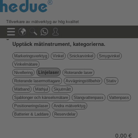
Tillverkare av mätverktyg av hög kvalitet
Upptäck mätinstrument, kategorierna.
Markeringsverktyg
Vinkel
Snickarvinkel
Smygvinkel
Vinkelmätare
Linjelaser
Nivellering
Roterande laser
Roterande lasermottagare
Avvägningstillbehör
Stativ
Mätband
Mäthjul
Skjutmått
Sjablonger och känselsmätare
Slangvattenpass
Vattenpass
Positioneringslaser
Andra mätverktyg
Batterier & Laddare
Reservdelar
0,00 €