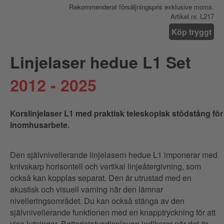
Rekommenderat försäljningspris exklusive moms.
Artikel nr. L217
Köp tryggt
Linjelaser hedue L1 Set
2012 - 2025
Korslinjelaser L1 med praktisk teleskopisk stödstång för
inomhusarbete.
Den självnivellerande linjelasern hedue L1 imponerar med
knivskarp horisontell och vertikal linjeåtergivning, som
också kan kopplas separat. Den är utrustad med en
akustisk och visuell varning när den lämnar
nivelleringsområdet. Du kan också stänga av den
självnivellerande funktionen med en knapptryckning för att
visa lutningar. Batteristatusdisplayen indikerar när det är