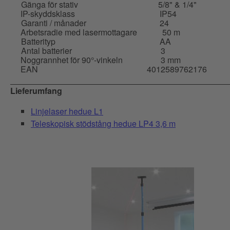
Gänga för stativ
5/8" & 1/4"
IP-skyddsklass
IP54
Garanti / månader
24
Arbetsradie med lasermottagare
50 m
Batterityp
AA
Antal batterier
3
Noggrannhet för 90°-vinkeln
3 mm
EAN
4012589762176
Lieferumfang
Linjelaser hedue L1
Teleskopisk stödstång hedue LP4 3,6 m