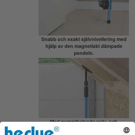
Snabb och exakt självnivellering med
hjälp av den magnetiskt dämpade
pendeln.
Med gummibelagda golv- och
takpaneler