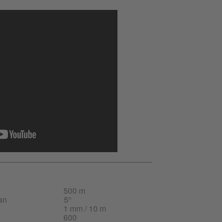
500 m
an
5°
1 mm / 10 m
600