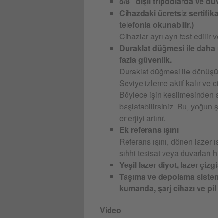
5/8 "dişli tripodlarda ve du
Cihazdaki ücretsiz sertifika
telefonla okunabilir.)
Cihazlar ayrı ayrı test edilir v
Duraklat düğmesi ile daha
fazla güvenlik.
Duraklat düğmesi ile dönüşü d
Seviye izleme aktif kalır ve 
Böylece işin kesilmesinden s
başlatabilirsiniz. Bu, yoğun ş
enerjiyi artırır.
Ek referans ışını
Referans ışını, dönen lazer ış
sıhhi tesisat veya duvarları h
Yeşil lazer diyot, lazer çiz
Taşıma ve depolama sistemi
kumanda, şarj cihazı ve pil i
Video