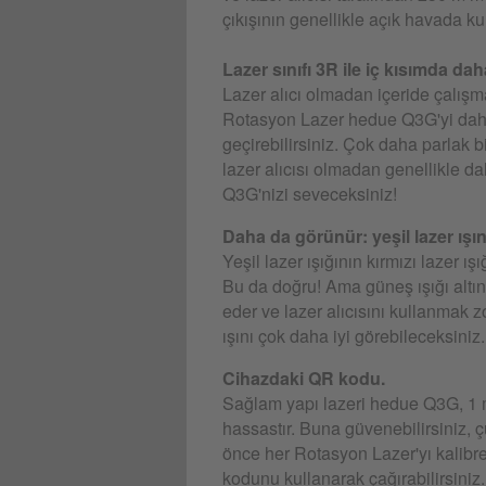
çıkışının genellikle açık havada ku
Lazer sınıfı 3R ile iç kısımda dah
Lazer alıcı olmadan içeride çalış
Rotasyon Lazer hedue Q3G'yi daha 
geçirebilirsiniz. Çok daha parlak b
lazer alıcısı olmadan genellikle da
Q3G'nizi seveceksiniz!
Daha da görünür: yeşil lazer ışın
Yeşil lazer ışığının kırmızı lazer 
Bu da doğru! Ama güneş ışığı altında
eder ve lazer alıcısını kullanmak zo
ışını çok daha iyi görebileceksiniz.
Cihazdaki QR kodu.
Sağlam yapı lazeri hedue Q3G, 1 m
hassastır. Buna güvenebilirsiniz,
önce her Rotasyon Lazer'yı kalibre
kodunu kullanarak çağırabilirsiniz.