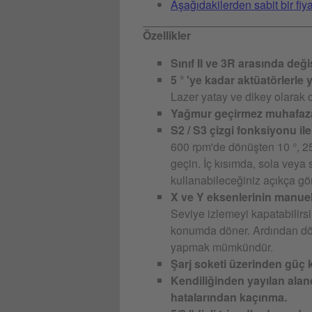
Aşağıdakilerden sabit bir fiy
Özellikler
Sınıf II ve 3R arasında değişti
5 ° 'ye kadar aktüatörlerle
Lazer yatay ve dikey olarak o
Yağmur geçirmez muhafaz
S2 / S3 çizgi fonksiyonu ile 
600 rpm'de dönüşten 10 °, 25
geçin. İç kısımda, sola veya 
kullanabileceğiniz açıkça görü
X ve Y eksenlerinin manuel
Seviye izlemeyi kapatabilirs
konumda döner. Ardından dör
yapmak mümkündür.
Şarj soketi üzerinden güç k
Kendiliğinden yayılan aland
hatalarından kaçınma.