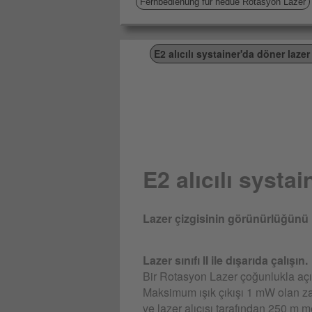
Fernbedienung für hedue Rotasyon Lazer
E2 alıcılı systainer'da döner laz
E2 alıcılı syst
Lazer çizgisinin görünürlüğünü i
Lazer sınıfı II ile dışarıda çalışın.
Bir Rotasyon Lazer çoğunlukla açık 
Maksimum ışık çıkışı 1 mW olan zayı
ve lazer alıcısı tarafından 250 m m