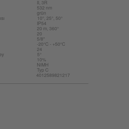
II, 3R
532 nm
grün
ısı
10°, 25°, 50°
IP54
20 m, 360°
20
5/8"
-20°C - +50°C
24
ey
5°
10%
NiMH
Typ C
4012589821217