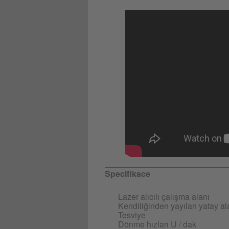
Specifikace
Lazer alıcılı çalışma alanı
Kendiliğinden yayılan yatay al
Tesviye
Dönme hızları U / dak