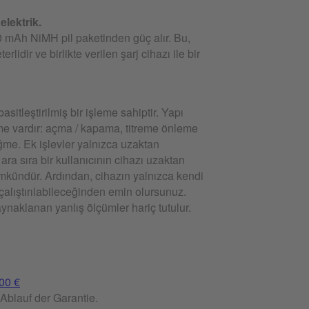
elektrik.
mAh NiMH pil paketinden güç alır. Bu,
erlidir ve birlikte verilen şarj cihazı ile bir
sitleştirilmiş bir işleme sahiptir. Yapı
e vardır: açma / kapama, titreme önleme
üğme. Ek işlevler yalnızca uzaktan
ra sıra bir kullanıcının cihazı uzaktan
ündür. Ardından, cihazın yalnızca kendi
lıştırılabileceğinden emin olursunuz.
naklanan yanlış ölçümler hariç tutulur.
,00 €
Ablauf der Garantie.