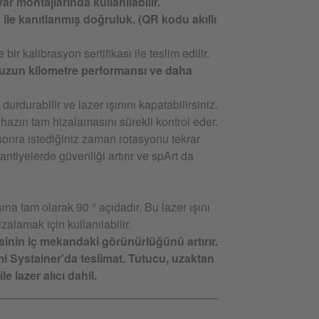
var montajlarında kullanılabilir.
 ile kanıtlanmış doğruluk. (QR kodu akıllı
e bir kalibrasyon sertifikası ile teslim edilir.
 uzun kilometre performansı ve daha
urdurabilir ve lazer ışınını kapatabilirsiniz.
cihazın tam hizalamasını sürekli kontrol eder.
onra istediğiniz zaman rotasyonu tekrar
antiyelerde güvenliği artırır ve spArt da
ına tam olarak 90 ° açıdadır. Bu lazer ışını
izalamak için kullanılabilir.
gisinin iç mekandaki görünürlüğünü artırır.
 Systainer'da teslimat. Tutucu, uzaktan
le lazer alıcı dahil.