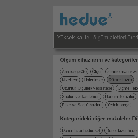
Yüksek kaliteli ölçüm aletleri üreti
Ölçüm cihazlarını ve kategoriler
Anreissgeräte
Ölçer
Zimmermannswin
Döner lazer
Nivelliere
Linienlaser
Uzunluk Ölçüleri/Messstäbe
Ölçme Teke
Sablon ve Tastlehren
Hortum Teraziler
Piller ve Şarj Cihazları
Yedek parça
Kategorideki diğer makaleler Dö
Döner lazer hedue Q1
Döner lazer hedu