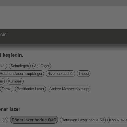
cisi
i keşfedin.
kel
Schmiegen
Açi Ölçer
Rotationslaser-Empfänger
Nivellierzubehör
Tripod
ri
Kumpas
Terazi
Positionier-Laser
Andere Messwerkzeuge
ner lazer
Döner lazer hedue Q3G
e Q3
Rotasyon Lazer hedue S3
Köpük ekler