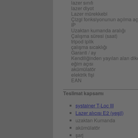
lazer sınıfı
lazer diyot
Lazer mürekkebi
Çizgi fonksiyonunun açılma aç
IP
Uzaktan kumanda aralığı
Çalışma süresi (saat)
tripod iplik
çalışma sıcaklığı
Garanti / ay
Kendiliğinden yayılan alan dik
eğim açısı
akümülatör
elektrik fişi
EAN
Teslimat kapsamı
systainer T-Loc III
Lazer alıcısı E2 (yeşil)
uzaktan Kumanda
akümülatör
şarj