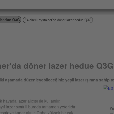
er hedue Q3G
E4 alıcılı systainer'da döner lazer hedue Q3G
ainer'da döner lazer hedue Q3G
ki aşamada düzenleyebileceğiniz yeşil lazer ışınına sahip tek
havada lazer alıcısı ile kullanılır.
f lazer sınıfı II burada tamamen yeterlidir
Ye
esafeye kadar alınır. Daha yüksek bir ışık