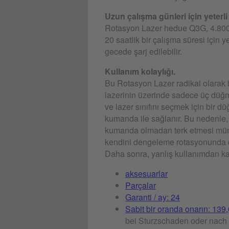
Uzun çalışma günleri için yeterli 
Rotasyon Lazer hedue Q3G, 4.800 
20 saatlik bir çalışma süresi için yet
gecede şarj edilebilir.
Kullanım kolaylığı.
Bu Rotasyon Lazer radikal olarak ba
lazerinin üzerinde sadece üç düğm
ve lazer sınıfını seçmek için bir d
kumanda ile sağlanır. Bu nedenle, a
kumanda olmadan terk etmesi mümk
kendini dengeleme rotasyonunda ça
Daha sonra, yanlış kullanımdan kay
aksesuarlar
Parçalar
Garanti / ay: 24
Sabit bir oranda onarın: 139
bei Sturzschaden oder nach 