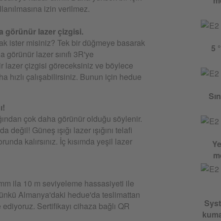
me
llanılmasına izin verilmez.
a görünür lazer çizgisi.
mak ister misiniz? Tek bir düğmeye basarak
5 
görünür lazer sınıfı 3R'ye
ir lazer çizgisi göreceksiniz ve böylece
ha hızlı çalışabilirsiniz. Bunun için hedue
Sın
ı!
ışığından çok daha görünür olduğu söylenir.
 değil! Güneş ışığı lazer ışığını telafi
runda kalırsınız. İç kısımda yeşil lazer
Ye
me
m ila 10 m seviyeleme hassasiyeti ile
 çünkü Almanya'daki hedue'da teslimattan
Syst
 ediyoruz. Sertifikayı cihaza bağlı QR
kuman