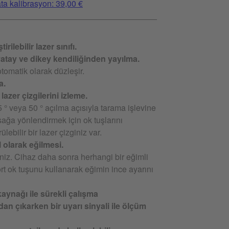
ata kalibrasyon: 39,00 €
rilebilir lazer sınıfı.
 yatay ve dikey kendiliğinden yayılma.
tomatik olarak düzleşir.
a.
lazer çizgilerini izleme.
 ° veya 50 ° açılma açısıyla tarama işlevine
sağa yönlendirmek için ok tuşlarını
lebilir bir lazer çizginiz var.
 olarak eğilmesi.
iniz. Cihaz daha sonra herhangi bir eğimli
t ok tuşunu kullanarak eğimin ince ayarını
aynağı ile sürekli çalışma
an çıkarken bir uyarı sinyali ile ölçüm