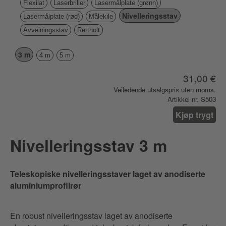
Flexilat
Laserbriller
Lasermålplate (grønn)
Nivelleringsstav
Lasermålplate (rød)
Målekile
Avveiningsstav
Rettholt
3 m
4 m
5 m
31,00 €
Veiledende utsalgspris uten moms.
Artikkel nr. S503
Kjøp trygt
Nivelleringsstav 3 m
Teleskopiske nivelleringsstaver laget av anodiserte
aluminiumprofilrør
En robust nivelleringsstav laget av anodiserte