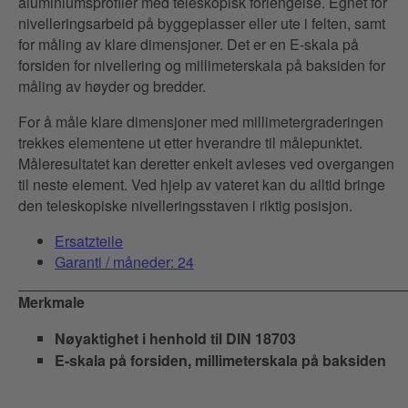
aluminiumsprofiler med teleskopisk forlengelse. Egnet for
nivelleringsarbeid på byggeplasser eller ute i felten, samt
for måling av klare dimensjoner. Det er en E-skala på
forsiden for nivellering og millimeterskala på baksiden for
måling av høyder og bredder.
For å måle klare dimensjoner med millimetergraderingen
trekkes elementene ut etter hverandre til målepunktet.
Måleresultatet kan deretter enkelt avleses ved overgangen
til neste element. Ved hjelp av vateret kan du alltid bringe
den teleskopiske nivelleringsstaven i riktig posisjon.
Ersatzteile
Garanti / måneder: 24
Merkmale
Nøyaktighet i henhold til DIN 18703
E-skala på forsiden, millimeterskala på baksiden