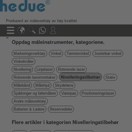
Produsent av måleverktøy av høy kvalitet
Oppdag måleinstrumenter, kategoriene.
Markeringsverktøy
Vinkel
Tømrervinkel
Justerbar vinkel
Vinkelmåler
Nivellering
Linjelaser
Roterende laser
Nivelleringstilbehør
Roterende lasermottaker
Stativ
Målebånd
Målehjul
Skydelære
Sjablonger og følemålere
Vaterpas
Positioneringslaser
Andre måleverktøy
Batterier & Ladere
Reservedeler
Flere artikler i kategorien Nivelleringstilbehør