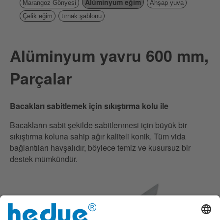
Alüminyum eğim
Marangoz Gönyesi
Ahşap yuva
Çelik eğim
tırnak şablonu
Alüminyum yavru 600 mm,
Parçalar
Bacakları sabitlemek için sıkıştırma kolu ile
Bacakların sabit şekilde sabitlenmesi için büyük bir
sıkıştırma koluna sahip ağır kaliteli konik. Tüm vida
bağlantıları havşalıdır, böylece temiz ve kusursuz bir
destek mümkündür.