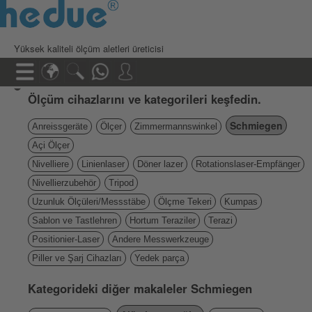
Yüksek kaliteli ölçüm aletleri üreticisi
Ölçüm cihazlarını ve kategorileri keşfedin.
Schmiegen
Anreissgeräte
Ölçer
Zimmermannswinkel
Açi Ölçer
Nivelliere
Linienlaser
Döner lazer
Rotationslaser-Empfänger
Nivellierzubehör
Tripod
Uzunluk Ölçüleri/Messstäbe
Ölçme Tekeri
Kumpas
Sablon ve Tastlehren
Hortum Teraziler
Terazi
Positionier-Laser
Andere Messwerkzeuge
Piller ve Şarj Cihazları
Yedek parça
Kategorideki diğer makaleler Schmiegen