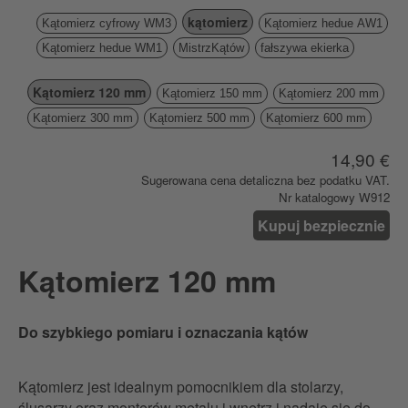
kątomierz
Kątomierz cyfrowy WM3
Kątomierz hedue AW1
Kątomierz hedue WM1
MistrzKątów
fałszywa ekierka
Kątomierz 120 mm
Kątomierz 150 mm
Kątomierz 200 mm
Kątomierz 300 mm
Kątomierz 500 mm
Kątomierz 600 mm
14,90 €
Sugerowana cena detaliczna bez podatku VAT.
Nr katalogowy W912
Kupuj bezpiecznie
Kątomierz 120 mm
Do szybkiego pomiaru i oznaczania kątów
Kątomierz jest idealnym pomocnikiem dla stolarzy,
ślusarzy oraz monterów metalu i wnętrz i nadaje się do