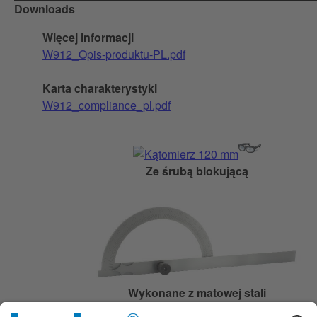
Downloads
Więcej informacji
W912_Opis-produktu-PL.pdf
Karta charakterystyki
W912_compliance_pl.pdf
Ze śrubą blokującą
Wykonane z matowej stali
chromowanej