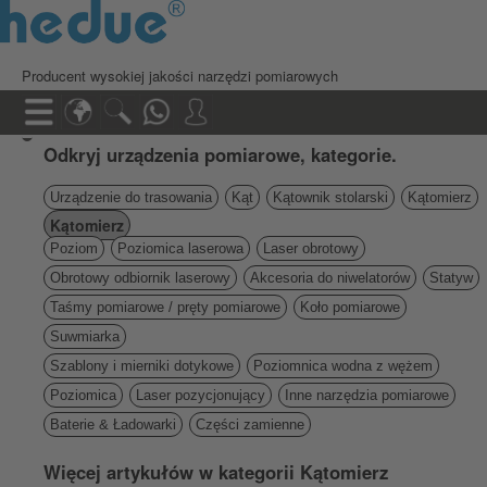
Producent wysokiej jakości narzędzi pomiarowych
Odkryj urządzenia pomiarowe, kategorie.
Urządzenie do trasowania
Kąt
Kątownik stolarski
Kątomierz
Kątomierz
Poziom
Poziomica laserowa
Laser obrotowy
Obrotowy odbiornik laserowy
Akcesoria do niwelatorów
Statyw
Taśmy pomiarowe / pręty pomiarowe
Koło pomiarowe
Suwmiarka
Szablony i mierniki dotykowe
Poziomnica wodna z wężem
Poziomica
Laser pozycjonujący
Inne narzędzia pomiarowe
Baterie & Ładowarki
Części zamienne
Więcej artykułów w kategorii Kątomierz