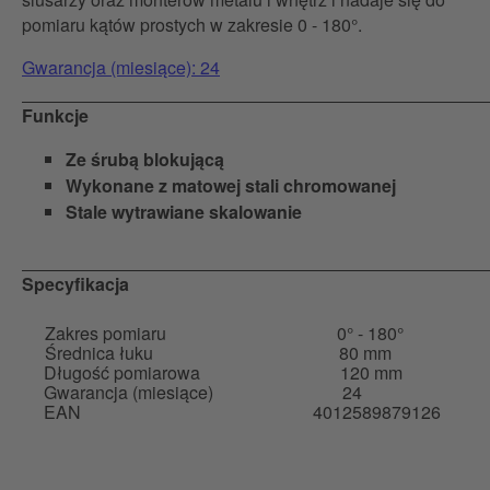
pomiaru kątów prostych w zakresie 0 - 180°.
Gwarancja (miesiące): 24
Funkcje
Ze śrubą blokującą
Wykonane z matowej stali chromowanej
Stale wytrawiane skalowanie
Specyfikacja
Zakres pomiaru
0° - 180°
Średnica łuku
80 mm
Długość pomiarowa
120 mm
Gwarancja (miesiące)
24
EAN
4012589879126