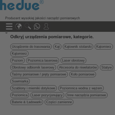
Producent wysokiej jakości narzędzi pomiarowych
Odkryj urządzenia pomiarowe, kategorie.
Urządzenie do trasowania
Kąt
Kątownik stolarski
Kątomierz
Kątomierz
Poziom
Poziomica laserowa
Laser obrotowy
Obrotowy odbiornik laserowy
Akcesoria do niwelatorów
Statyw
Taśmy pomiarowe / pręty pomiarowe
Koło pomiarowe
Suwmiarka
Szablony i mierniki dotykowe
Poziomnica wodna z wężem
Poziomica
Laser pozycjonujący
Inne narzędzia pomiarowe
Baterie & Ładowarki
Części zamienne