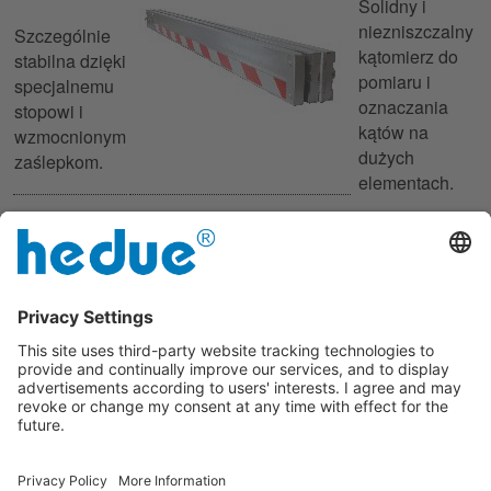
Solidny i
niezniszczalny
Szczególnie
kątomierz do
stabilna dzięki
pomiaru i
specjalnemu
oznaczania
stopowi i
kątów na
wzmocnionym
dużych
zaślepkom.
elementach.
S300
Kątownik
ścienny
krawędziowy
zacisk
Kątowniki
mierniczy
krawędziowe
wykonane są
Precyzyjny
ze stali,
pomiar
powierzchnie
grubości
są szlifowane i
ścianki
w pełni
poprzez
ocynkowane.