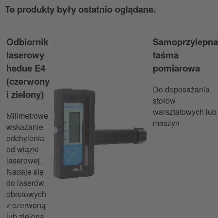
Te produkty były ostatnio oglądane.
Odbiornik
Samoprzylepna
laserowy
taśma
hedue E4
pomiarowa
(czerwony
Do doposażania
i zielony)
stołów
warsztatowych lub
Milimetrowe
maszyn
wskazanie
odchylenia
od wiązki
laserowej.
Nadaje się
do laserów
obrotowych
z czerwoną
lub zieloną