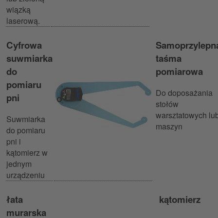
wiązką
laserową.
Cyfrowa
Samoprzylepn
suwmiarka
taśma
do
pomiarowa
pomiaru
Do doposażania
pni
stołów
warsztatowych lu
Suwmiarka
maszyn
do pomiaru
pni i
kątomierz w
jednym
urządzeniu
łata
kątomierz
murarska