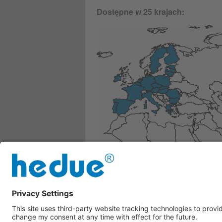
Dostępne w 25 krajach:
Belgia, Bułgaria, Dania, Niemcy, Es
Polska, Portugalia, Rumunia, Szwec
Jeśli Twój kraj nie jest wymieniony, 
Whatsapp