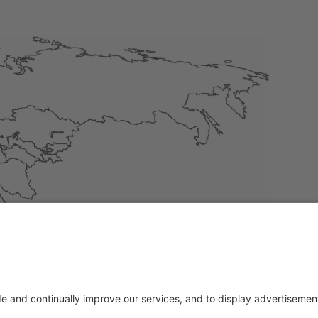
tonia, Finlandia, Francja, Grecja, Irlandia, Włochy, Łotwa, Litw
ja, Słowacja, Słowenia, Hiszpania, Czechy, Węgry, Cypr.
skontaktuj się z nami: