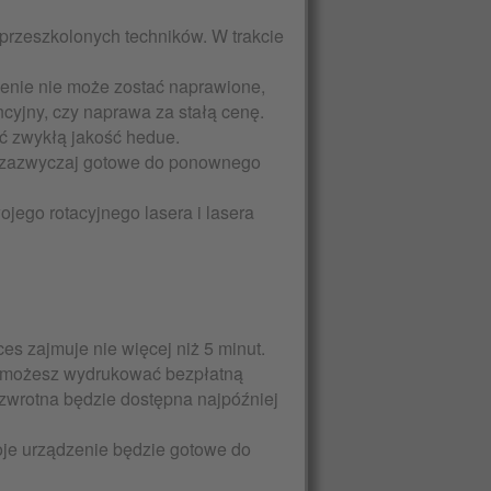
rzeszkolonych techników. W trakcie
dzenie nie może zostać naprawione,
cyjny, czy naprawa za stałą cenę.
ć zwykłą jakość hedue.
 zazwyczaj gotowe do ponownego
wojego rotacyjnego lasera i lasera
es zajmuje nie więcej niż 5 minut.
e możesz wydrukować bezpłatną
zwrotna będzie dostępna najpóźniej
oje urządzenie będzie gotowe do