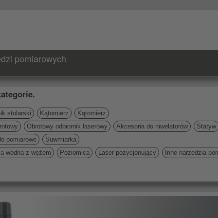
zędzi pomiarowych
ategorie.
k stolarski
Kątomierz
Kątomierz
rotowy
Obrotowy odbiornik laserowy
Akcesoria do niwelatorów
Statyw
ło pomiarowe
Suwmiarka
ca wodna z wężem
Poziomica
Laser pozycjonujący
Inne narzędzia po