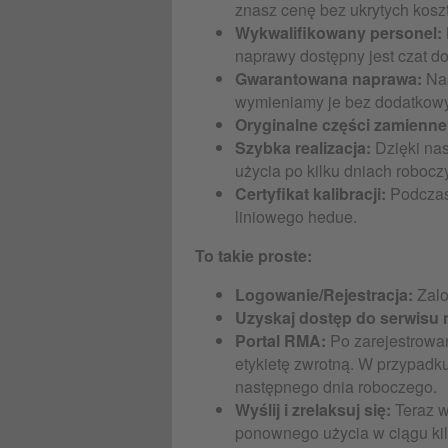
znasz cenę bez ukrytych kosz
Wykwalifikowany personel:
naprawy dostępny jest czat d
Gwarantowana naprawa:
Nas
wymieniamy je bez dodatkowyc
Oryginalne części zamienne
Szybka realizacja:
Dzięki na
użycia po kilku dniach robocz
Certyfikat kalibracji:
Podczas 
liniowego hedue.
To takie proste:
Logowanie/Rejestracja:
Zalo
Uzyskaj dostęp do serwisu n
Portal RMA:
Po zarejestrowa
etykietę zwrotną. W przypadk
następnego dnia roboczego.
Wyślij i zrelaksuj się:
Teraz w
ponownego użycia w ciągu kil