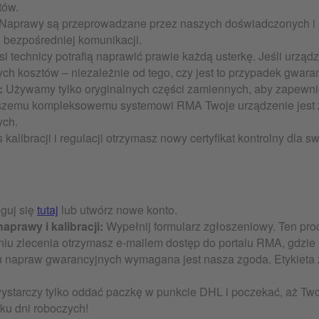
tów.
Naprawy są przeprowadzane przez naszych doświadczonych i p
o bezpośredniej komunikacji.
i technicy potrafią naprawić prawie każdą usterkę. Jeśli urzą
h kosztów – niezależnie od tego, czy jest to przypadek gwaran
:
Używamy tylko oryginalnych części zamiennych, aby zapewni
szemu kompleksowemu systemowi RMA Twoje urządzenie jest
ych.
kalibracji i regulacji otrzymasz nowy certyfikat kontrolny dla s
guj się
tutaj
lub utwórz nowe konto.
aprawy i kalibracji:
Wypełnij formularz zgłoszeniowy. Ten proc
niu zlecenia otrzymasz e-mailem dostęp do portalu RMA, gdzi
u napraw gwarancyjnych wymagana jest nasza zgoda. Etykieta 
ystarczy tylko oddać paczkę w punkcie DHL i poczekać, aż Tw
ku dni roboczych!