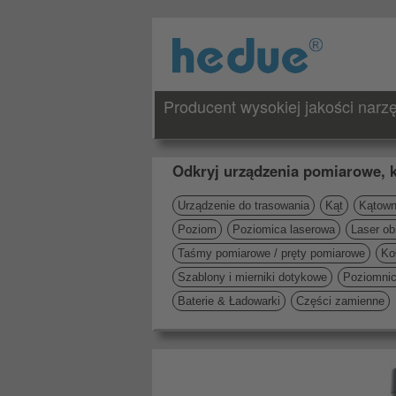
Producent wysokiej jakości nar
Odkryj urządzenia pomiarowe, k
Urządzenie do trasowania
Kąt
Kątowni
Poziom
Poziomica laserowa
Laser ob
Taśmy pomiarowe / pręty pomiarowe
Ko
Szablony i mierniki dotykowe
Poziomni
Baterie & Ładowarki
Części zamienne