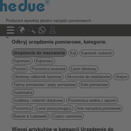
Producent wysokiej jakości narzędzi pomiarowych
Odkryj urządzenia pomiarowe, kategorie.
Urządzenie do trasowania
Kąt
Kątownik stolarski
Kątomierz
Kątomierz
Poziom
Poziomica laserowa
Laser obrotowy
Obrotowy odbiornik laserowy
Akcesoria do niwelatorów
Statyw
Taśmy pomiarowe / pręty pomiarowe
Koło pomiarowe
Suwmiarka
Szablony i mierniki dotykowe
Poziomnica wodna z wężem
Poziomica
Laser pozycjonujący
Inne narzędzia pomiarowe
Baterie & Ładowarki
Części zamienne
Więcej artykułów w kategorii Urządzenie do