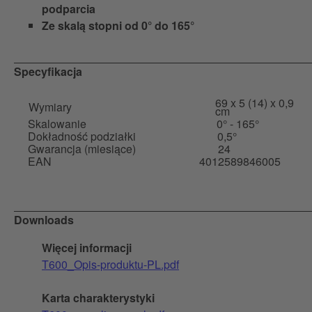
podparcia
Ze skalą stopni od 0° do 165°
Specyfikacja
69 x 5 (14) x 0,9
Wymiary
cm
Skalowanie
0° - 165°
Dokładność podziałki
0,5°
Gwarancja (miesiące)
24
EAN
4012589846005
Downloads
Więcej informacji
T600_Opis-produktu-PL.pdf
Karta charakterystyki