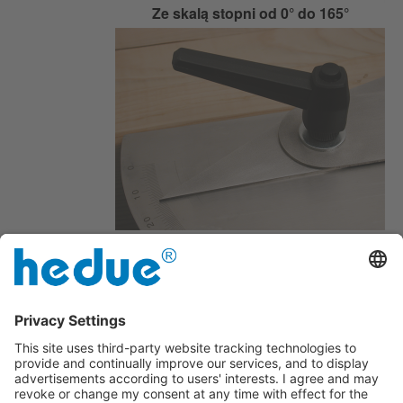
Ze skalą stopni od 0° do 165°
nogi mogą być mocowane za pomocą
dużej dźwigni zaciskowej