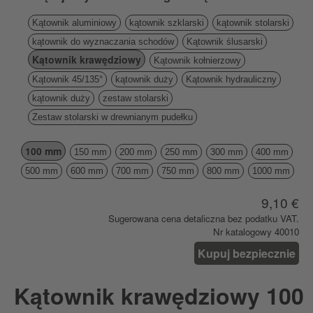
Kątownik aluminiowy
kątownik szklarski
kątownik stolarski
kątownik do wyznaczania schodów
Kątownik ślusarski
Kątownik krawędziowy
Kątownik kołnierzowy
Kątownik 45/135°
kątownik duży
Kątownik hydrauliczny
kątownik duży
zestaw stolarski
Zestaw stolarski w drewnianym pudełku
100 mm
150 mm
200 mm
250 mm
300 mm
400 mm
500 mm
600 mm
700 mm
750 mm
800 mm
1000 mm
9,10 €
Sugerowana cena detaliczna bez podatku VAT.
Nr katalogowy 40010
Kupuj bezpiecznie
Kątownik krawędziowy 100