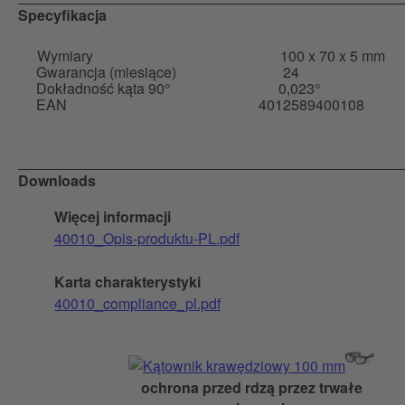
Specyfikacja
Wymiary
100 x 70 x 5 mm
Gwarancja (miesiące)
24
Dokładność kąta 90°
0,023°
EAN
4012589400108
Downloads
Więcej informacji
40010_Opis-produktu-PL.pdf
Karta charakterystyki
40010_compliance_pl.pdf
ochrona przed rdzą przez trwałe