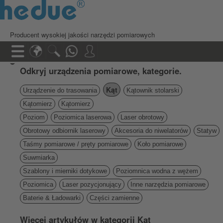
Producent wysokiej jakości narzędzi pomiarowych
Odkryj urządzenia pomiarowe, kategorie.
Kąt
Urządzenie do trasowania
Kątownik stolarski
Kątomierz
Kątomierz
Poziom
Poziomica laserowa
Laser obrotowy
Obrotowy odbiornik laserowy
Akcesoria do niwelatorów
Statyw
Taśmy pomiarowe / pręty pomiarowe
Koło pomiarowe
Suwmiarka
Szablony i mierniki dotykowe
Poziomnica wodna z wężem
Poziomica
Laser pozycjonujący
Inne narzędzia pomiarowe
Baterie & Ładowarki
Części zamienne
Więcej artykułów w kategorii Kąt