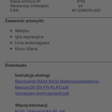
Klasa ochrony IP
IP54
Gwarancja (miesiące)
24
EAN
4012589781023
Zawartość przesyłki
Walizka
Igła regulacyjna
Linia wodociągowa
Klucz Allena
Downloads
Instrukcja obsługi
Baunivellier-NA24-NA32-Bedienungsanleitung-
Manual-DE-EN-FR-PL-RO.pdf
Vermessen-leicht-gemacht.pdf
Więcej informacji
N102_Opis-produktu-PL.pdf