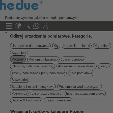
Producent wysokiej jakości narzędzi pomiarowych
Odkryj urządzenia pomiarowe, kategorie.
Urządzenie do trasowania
Kąt
Kątownik stolarski
Kątomierz
Kątomierz
Poziom
Poziomica laserowa
Laser obrotowy
Obrotowy odbiornik laserowy
Akcesoria do niwelatorów
Statyw
Taśmy pomiarowe / pręty pomiarowe
Koło pomiarowe
Suwmiarka
Szablony i mierniki dotykowe
Poziomnica wodna z wężem
Poziomica
Laser pozycjonujący
Inne narzędzia pomiarowe
Baterie & Ładowarki
Części zamienne
Więcej artykułów w kategorii Poziom