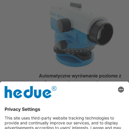
Automatyczne wyrównanie poziome z
kompensatorem magnetycznym
tłumionym.