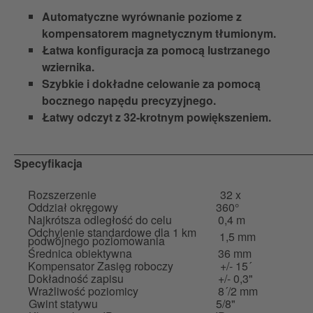
Automatyczne wyrównanie poziome z
kompensatorem magnetycznym tłumionym.
Łatwa konfiguracja za pomocą lustrzanego
wziernika.
Szybkie i dokładne celowanie za pomocą
bocznego napędu precyzyjnego.
Łatwy odczyt z 32-krotnym powiększeniem.
Specyfikacja
Rozszerzenie
32 x
Oddział okręgowy
360°
Najkrótsza odległość do celu
0,4 m
Odchylenie standardowe dla 1 km
1,5 mm
podwójnego poziomowania
Średnica obiektywna
36 mm
Kompensator Zasięg roboczy
+/- 15´
Dokładność zapisu
+/- 0,3"
Wrażliwość poziomicy
8´/2 mm
Gwint statywu
5/8"