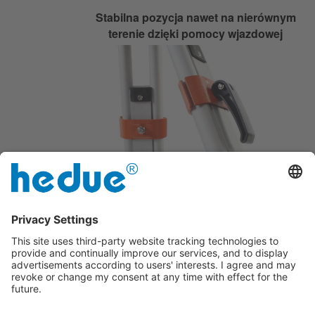
Stabilna pozycja nawet na nierównym
terenie dzięki pomocy wjazdowej
Z szybkim zaciskiem