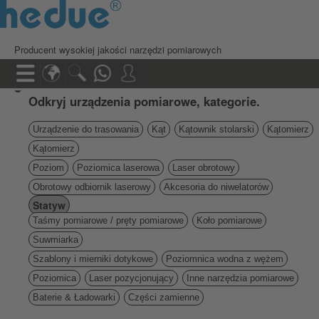
Producent wysokiej jakości narzędzi pomiarowych
Odkryj urządzenia pomiarowe, kategorie.
Urządzenie do trasowania
Kąt
Kątownik stolarski
Kątomierz
Kątomierz
Poziom
Poziomica laserowa
Laser obrotowy
Obrotowy odbiornik laserowy
Akcesoria do niwelatorów
Statyw
Taśmy pomiarowe / pręty pomiarowe
Koło pomiarowe
Suwmiarka
Szablony i mierniki dotykowe
Poziomnica wodna z wężem
Poziomica
Laser pozycjonujący
Inne narzędzia pomiarowe
Baterie & Ładowarki
Części zamienne