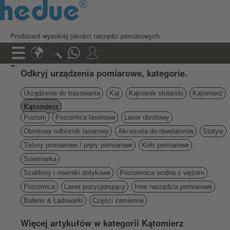
Producent wysokiej jakości narzędzi pomiarowych
Odkryj urządzenia pomiarowe, kategorie.
Urządzenie do trasowania
Kąt
Kątownik stolarski
Kątomierz
Kątomierz
Poziom
Poziomica laserowa
Laser obrotowy
Obrotowy odbiornik laserowy
Akcesoria do niwelatorów
Statyw
Taśmy pomiarowe / pręty pomiarowe
Koło pomiarowe
Suwmiarka
Szablony i mierniki dotykowe
Poziomnica wodna z wężem
Poziomica
Laser pozycjonujący
Inne narzędzia pomiarowe
Baterie & Ładowarki
Części zamienne
Więcej artykułów w kategorii Kątomierz